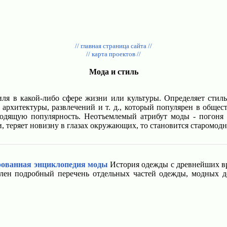
// главная страница сайта //
// карта проектов //
Мода и стиль
ля в какой-либо сфере жизни или культуры. Определяет стиль 
, архитектуры, развлечений и т. д., который популярен в общ
одящую популярность. Неотъемлемый атрибут моды - погоня 
, теряет новизну в глазах окружающих, то становится старомод
ованная энциклопедия моды
История одежды с древнейших вре
авлен подробный перечень отдельных частей одежды, модных д
.