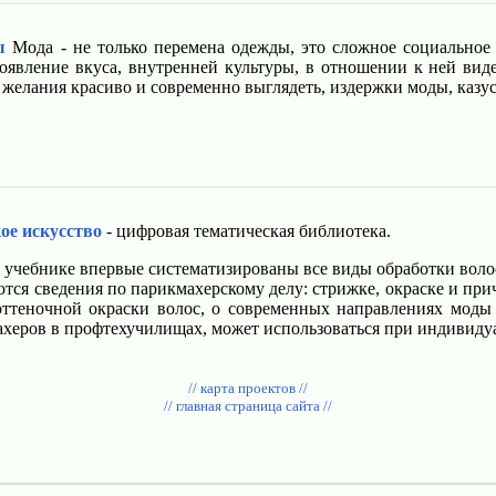
ы
Мода - не только перемена одежды, это сложное социальное 
роявление вкуса, внутренней культуры, в отношении к ней вид
 желания красиво и современно выглядеть, издержки моды, казу
ое искусство
- цифровая тематическая библиотека.
 учебнике впервые систематизированы все виды обработки воло
тся сведения по парикмахерскому делу: стрижке, окраске и при
ттеночной окраски волос, о современных направлениях моды в
ахеров в профтехучилищах, может использоваться при индивиду
// карта проектов //
// главная страница сайта //