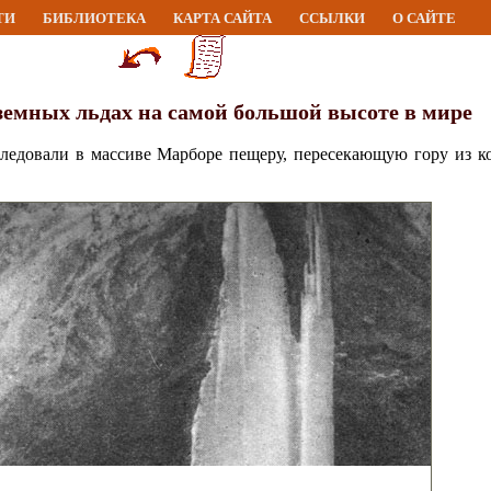
ТИ
БИБЛИОТЕКА
КАРТА САЙТА
ССЫЛКИ
О САЙТЕ
земных льдах на самой большой высоте в мире
следовали в массиве Марборе пещеру, пересекающую гору из 