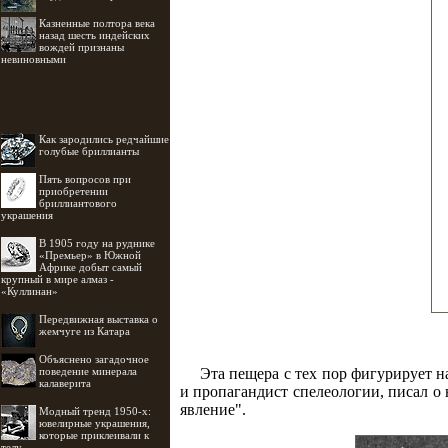
Казненные полтора века
назад шесть индейских
вождей признаны
невиновными
Как зародились редчайшие
голубые бриллианты
Пять вопросов при
приобретении
бриллиантового
украшения
В 1905 году на руднике
«Премьер» в Южной
Африке добыт самый
крупный в мире алмаз -
«Куллинан»
Передвижная выставка о
жемчуге из Катара
Объяснено загадочное
поведение минерала
Эта пещера с тех пор фигурирует н
калаверита
и пропагандист спелеологии, писал о 
явление".
Модный тренд 1950-х:
ювелирные украшения,
которые приклеивали к
телу