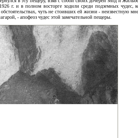
 я вернулся в эту пещеру, взяв с собой своих дочерей Мод и Жиль
926 г. и в полном восторге ходили среди подземных чудес, ко
 обстоятельствах, чуть не стоивших ей жизни - неизвестную мн
гарой, - апофеоз чудес этой замечательной пещеры.