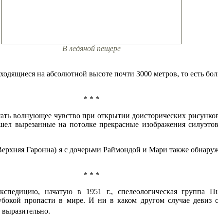
В ледяной пещере
одящиеся на абсолютной высоте почти 3000 метров, то есть бол
* * *
тать волнующее чувство при открытии доисторических рисунков
ел вырезанные на потолке прекрасные изображения силуэтов 
 (Верхняя Гаронна) я с дочерьми Раймондой и Мари также обнар
* * *
 экспедицию, начатую в 1951 г., спелеологическая группа 
убокой пропасти в мире. И ни в каком другом случае девиз с
 выразительно.