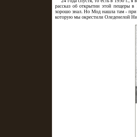
24 года спустя, то есть в 1950 г.,
рассказ об открытии этой пещеры в 1
хорошо знал. Но Мод нашла там - при
которую мы окрестили Оледенелой Ниа