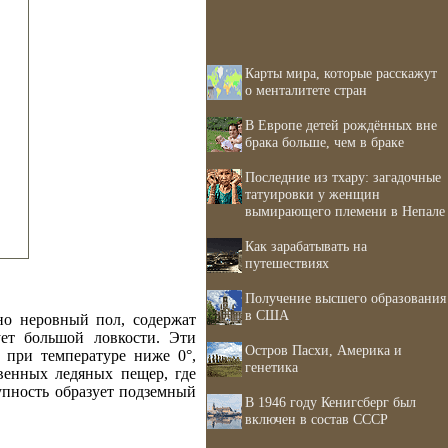
Карты мира, которые расскажут
о менталитете стран
В Европе детей рождённых вне
брака больше, чем в браке
Последние из тхару: загадочные
татуировки у женщин
вымирающего племени в Непале
Как зарабатывать на
путешествиях
Получение высшего образования
в США
но неровный пол, содержат
ет большой ловкости. Эти
Остров Пасхи, Америка и
 при температуре ниже 0°,
генетика
венных ледяных пещер, где
пность образует подземный
В 1946 году Кенигсберг был
включен в состав СССР