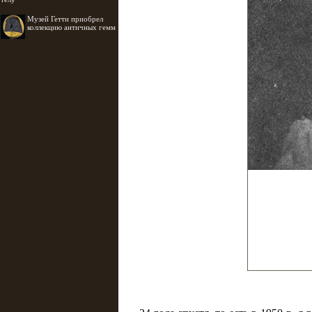
Музей Гетти приобрел
коллекцию античных гемм