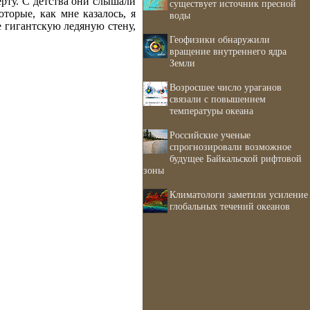
берту. С детства они слышали
существует источник пресной
торые, как мне казалось, я
воды
е гигантскую ледяную стену,
Геофизики обнаружили
вращение внутреннего ядра
Земли
Возросшее число ураганов
связали с повышением
температуры океана
Российские ученые
спрогнозировали возможное
будущее Байкальской рифтовой
зоны
Климатологи заметили усиление
глобальных течений океанов