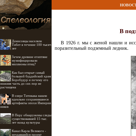
НОВОС
В под
Денисовцы населяли
В 1926 г. мы с женой нашли и ис
Тибет в течение 100 тысяч
поразительный подземный ледник.
лет
Зачем древние египтяне
мумифицировали
миллионы птиц?
Как был открыт самый
большой буддийский храм
Боробудур и почему его
нижняя часть до сих пор не
расчищена
В озере Титикака нашли
идеально сохранившиеся
артефакты эпохи Империи
инков
В Перу обнаружены следы
существовавшей 15 тыс.
лет назад культуры
Канал Карла Великого -
неудавшийся проект