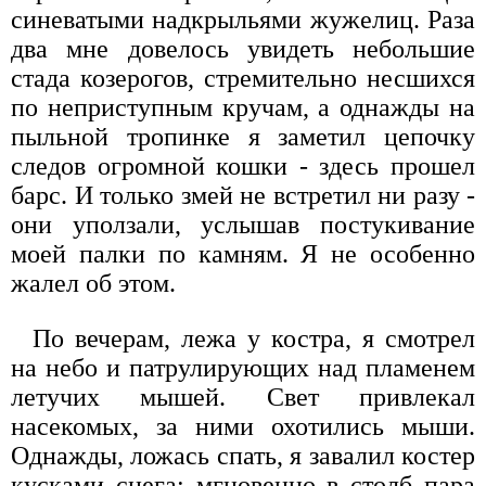
синеватыми надкрыльями жужелиц. Раза
два мне довелось увидеть небольшие
стада козерогов, стремительно несшихся
по неприступным кручам, а однажды на
пыльной тропинке я заметил цепочку
следов огромной кошки - здесь прошел
барс. И только змей не встретил ни разу -
они уползали, услышав постукивание
моей палки по камням. Я не особенно
жалел об этом.
По вечерам, лежа у костра, я смотрел
на небо и патрулирующих над пламенем
летучих мышей. Свет привлекал
насекомых, за ними охотились мыши.
Однажды, ложась спать, я завалил костер
кусками снега; мгновенно в столб пара