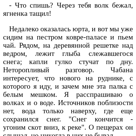
- Что спишь? Через тебя волк бежал,
ягненка тащил!
Недалеко оказалась юрта, и вот мы уже
сидим на пестром ковре-паласе и пьем
чай. Рядом, на деревянной решетке над
ведром, лежит глыба слежавшегося
снега; капли гулко стучат по дну.
Неторопливый разговор. Чабана
интересует, что нового на руднике, с
которого я иду, и зачем мне эта палка с
белым мешком. Я расспрашиваю о
волках и о воде. Источников поблизости
нет, вода только наверху, где еще
сохранился снег. "Снег кончится -
угоним скот вниз, к реке". О пещерах он
слышал, но никогда в них не бывал.