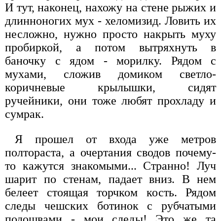
И тут, наконец, нахожу на стене рыжих и
длинноногих мух - хеломизид. Ловить их
несложно, нужно просто накрыть муху
пробиркой, а потом вытряхнуть в
баночку с ядом - морилку. Рядом с
мухами, сложив домиком светло-
коричневые крылышки, сидят
ручейники, они тоже любят прохладу и
сумрак.
Я прошел от входа уже метров
полтораста, а очертания сводов почему-
то кажутся знакомыми... Странно! Луч
шарит по стенам, падает вниз. В нем
белеет стоящая торчком кость. Рядом
следы чешских ботинок с рубчатыми
подошвами - мои следы! Это же та