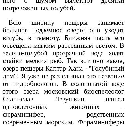
него с шумом вылетают десятки
потревоженных голубей.
Всю ширину пещеры занимает
большое подземное озеро; оно уходит
вглубь, в темноту. Ближняя часть его
освещена мягким рассеянным светом. В
зелено-голубой прозрачной воде ходят
стайки мелких рыб. Так вот оно какое,
озеро пещеры Каптар-Хана - "Голубиный
дом"! Я уже не раз слышал это название
от гидробиологов. В солоноватой воде
этого озера московский биоспелеолог
Станислав Левушкин нашел
одноклеточных животных -
фораминифер, родственных
современным морским. Фораминиферы