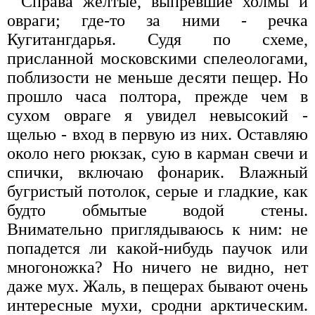
Справа желтые, выпревшие холмы и
овраги; где-то за ними - речка
Кугитангдарья. Судя по схеме,
присланной московскими спелеологами,
поблизости не меньше десяти пещер. Но
прошло часа полтора, прежде чем в
сухом овраге я увидел невысокий -
щелью - вход в первую из них. Оставляю
около него рюкзак, сую в карман свечи и
спички, включаю фонарик. Влажный
бугристый потолок, серые и гладкие, как
будто обмытые водой стены.
Внимательно приглядываюсь к ним: не
попадется ли какой-нибудь паучок или
многоножка? Но ничего не видно, нет
даже мух. Жаль, в пещерах бывают очень
интересные мухи, сродни арктическим.