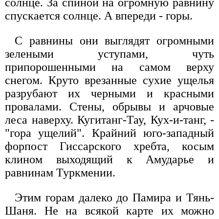
солнце. За спиной на огромную равнину
спускается солнце. А впереди - горы.
С равнины они выглядят огромными
зелеными уступами, чуть
припорошенными на самом верху
снегом. Круто врезанные сухие ущелья
разрубают их черными и красными
провалами. Стены, обрывы и арчовые
леса наверху. Кугитанг-Тау, Кух-и-танг, -
"гора ущелий". Крайний юго-западный
форпост Гиссарского хребта, косым
клином выходящий к Амударье и
равнинам Туркмении.
Этим горам далеко до Памира и Тянь-
Шаня. Не на всякой карте их можно